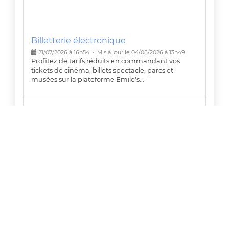
Billetterie électronique
21/07/2026 à 16h54 • Mis à jour le 04/08/2026 à 13h49
Profitez de tarifs réduits en commandant vos
tickets de cinéma, billets spectacle, parcs et
musées sur la plateforme Emile's...
NOËL 2026
03/11/2025 à 00h00 • Mis à jour le 04/08/2026 à 13h49
Inscription en ligne jusqu 'au 20 septembre.