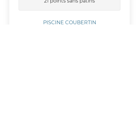
21 points sans patins
PISCINE COUBERTIN
Rue Pierre de Coubertin
63000 CLERMONT FERRAND
PISCINE CHAMALIERES
Av 1ère armée Française Rhin et Danube
63400 CHAMALIERES
PISCINE JACQUES MAGNIER
13 Rue Louise Michel
63000 CLERMONT FERRAND
PISCINE COURNON
2 rue de l'Astragale
63800 COURNON