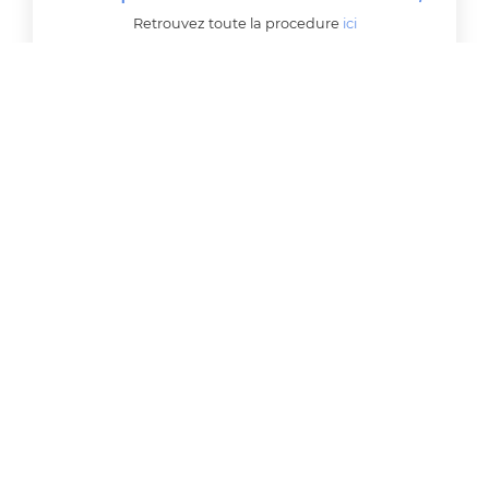
Retrouvez toute la procedure
ici
Le
lien pour télécharger
l
a dotation
sera
envoyé par un mail de l'ANCV sur votre
messagerie mi juin.
Merci de votre collaboration !
Mise à jour 29 mai 2026